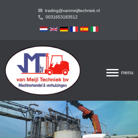
trading@vanmeijltechniek.nl
0031653183512
menu