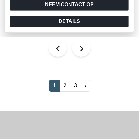
NEEM CONTACT OP
DETAILS
‹
›
1
2
3
›