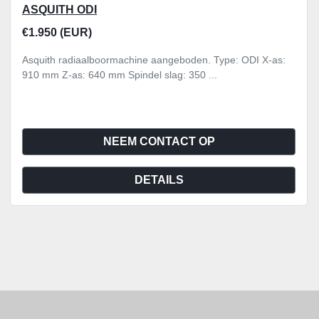
ASQUITH ODI
€1.950 (EUR)
Asquith radiaalboormachine aangeboden. Type: ODI X-as:
910 mm Z-as: 640 mm Spindel slag: 350 ...
NEEM CONTACT OP
DETAILS