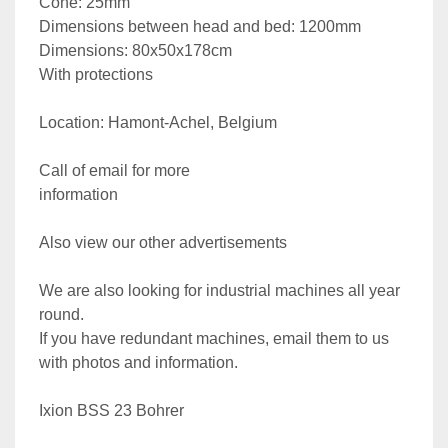
Cone: 25mm
Dimensions between head and bed: 1200mm
Dimensions: 80x50x178cm
With protections
Location: Hamont-Achel, Belgium                           
Call of email for more 
information                                                         
Also view our other advertisements                      
We are also looking for industrial machines all year 
round.                         
If you have redundant machines, email them to us 
with photos and information.
Ixion BSS 23 Bohrer