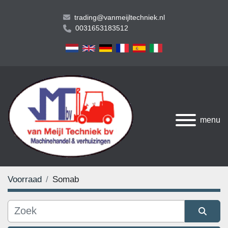
trading@vanmeijltechniek.nl
0031653183512
menu
Voorraad
Somab