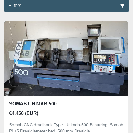
Filters
Alle categoriën
Sorteren op
SOMAB UNIMAB 500
€4.450 (EUR)
Somab CNC draaibank Type: Unimab-500 Besturing: Somab
PL+5 Draaidiameter bed: 500 mm Draaidia...