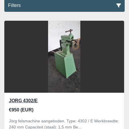
Filters
Alle categoriën
Sorteren op
JORG 4302/E
€950 (EUR)
Jörg felsmachine aangeboden. Type: 4302 / E Werkbreedte:
240 mm Capaciteit (staal): 1,5 mm Be...