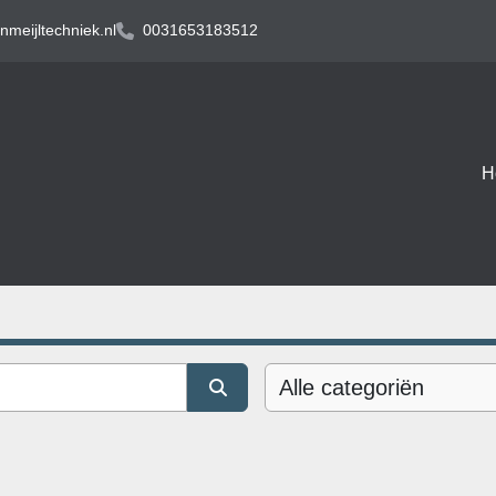
meijltechniek.nl
0031653183512
Alle categoriën