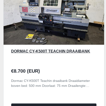
DORMAC CY-K500T TEACHIN DRAAIBANK
€8.700 (EUR)
Dormac CY-K500T Teachin draaibank Draaidiameter
boven bed: 500 mm Doorlaat: 75 mm Draailengte:...