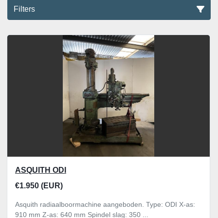
Filters
Alle categoriën
Sorteren op
ASQUITH ODI
€1.950 (EUR)
Asquith radiaalboormachine aangeboden. Type: ODI X-as:
910 mm Z-as: 640 mm Spindel slag: 350 ...