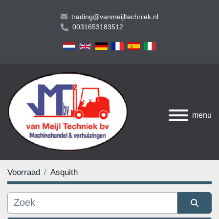
trading@vanmeijltechniek.nl
0031653183512
menu
Voorraad
Asquith