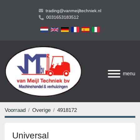
trading@vanmeijltechniek.nl
0031653183512
menu
Voorraad
Overige
4918172
Universal